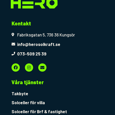
Kontakt
Fabriksgatan 5, 736 36 Kungsör
info@herosolkraft.se
073-509 25 39
F
I
E
a
n
n
c
s
v
e
t
e
b
a
l
Våra tjänster
o
g
o
o
r
p
k
a
e
Takbyte
m
Solceller för villa
Solceller för Brf & fastighet