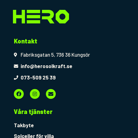
Kontakt
Fabriksgatan 5, 736 36 Kungsör
info@herosolkraft.se
073-509 25 39
F
I
E
a
n
n
c
s
v
e
t
e
b
a
l
Våra tjänster
o
g
o
o
r
p
k
a
e
Takbyte
m
Solceller för villa