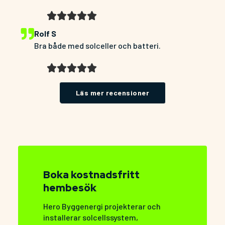
B





e
Rolf S
t
Bra både med solceller och batteri.
y
g
B





s
e
a
t
Läs mer recensioner
t
y
t
g
5
s
a
a
v
t
5
t
Boka kostnadsfritt
5
hembesök
a
v
Hero Byggenergi projekterar och
installerar solcellssystem,
5