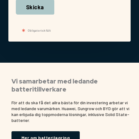
A
Obligatorisk fält
l
t
e
r
n
a
t
Vi samarbetar med ledande
i
batteritillverkare
v
e
För att du ska få det allra bästa för din investering arbetar vi
med ledande varumärken. Huawei, Sungrow och BYD gör att vi
:
kan erbjuda dig toppmoderna lösningar, inklusive Solid State-
batterier.
Mer om batterilagring