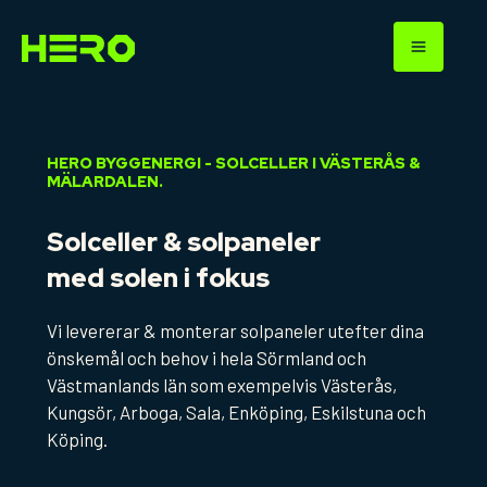
Hoppa
till
innehåll
HERO BYGGENERGI - SOLCELLER I VÄSTERÅS &
MÄLARDALEN.
Solceller & solpaneler
med solen i fokus
Vi levererar & monterar solpaneler utefter dina
önskemål och behov i hela Sörmland och
Västmanlands län som exempelvis Västerås,
Kungsör, Arboga, Sala, Enköping, Eskilstuna och
Köping.