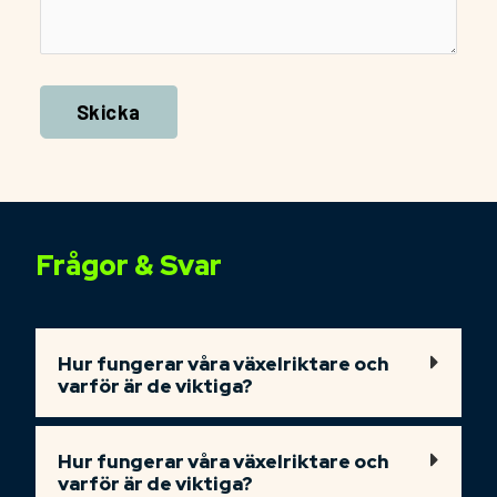
A
l
t
e
Frågor & Svar
r
n
a
Hur fungerar våra växelriktare och
t
varför är de viktiga?
i
v
e
Hur fungerar våra växelriktare och
:
varför är de viktiga?