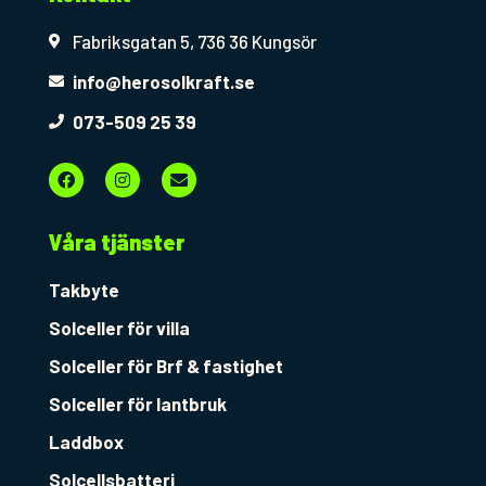
Fabriksgatan 5, 736 36 Kungsör
info@herosolkraft.se
073-509 25 39
F
I
E
a
n
n
c
s
v
e
t
e
b
a
l
Våra tjänster
o
g
o
o
r
p
k
a
e
Takbyte
m
Solceller för villa
Solceller för Brf & fastighet
Solceller för lantbruk
Laddbox
Solcellsbatteri