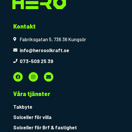
Kontakt
Fabriksgatan 5, 736 36 Kungsör
info@herosolkraft.se
073-509 25 39
F
I
E
a
n
n
c
s
v
e
t
e
b
a
l
Våra tjänster
o
g
o
o
r
p
k
a
e
Takbyte
m
Solceller för villa
Solceller för Brf & fastighet